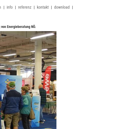
m
|
info
|
referenz
|
kontakt
|
download
|
g von Energieberatung NÖ.